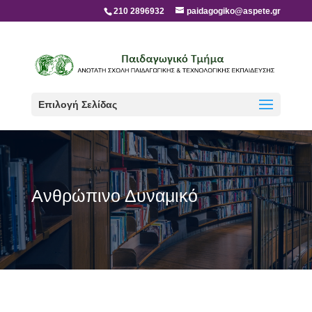
210 2896932
paidagogiko@aspete.gr
Επιλογή Σελίδας
Ανθρώπινο Δυναμικό