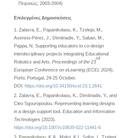
Πειραιώς, 2003-2004)
Επιλεγμένες Δημοσιεύσεις
Zalavra, Ε., Papanikolaou, Κ., Tzelepi, Μ.,
Asensio-Pérez, J., Dimitriadis, Y., Saban, Μ.,
Pappa, N. Supporting educators to co-design
interdisciplinary projects integrating Educational
rd
Robotics and Arts.
Proceedings of the 23
European Conference on eLearning (ECEL 2024)
,
Porto, Portugal, 24-25 October.
DOI:
https://doi.org/10.34190/ecel.23.1.2641
Zalavra, E., Papanikolaou, K., Dimitriadis, Y., and
Cleo Sgouropoulou. Representing learning designs
in a design support tool.
Education and Information
Technologies
(2023).
https://doi.org/10.1007/s10639-022-11441-6
Papanikolaou, K.A., Makri, K.I., Sofos, I., Tzelepi,