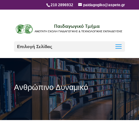
210 2896932
paidagogiko@aspete.gr
Επιλογή Σελίδας
Ανθρώπινο Δυναμικό