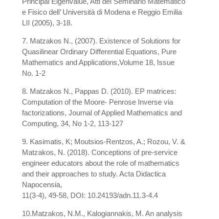
Principal Eigenvalue, Atti del Seminario Matematico
e Fisico dell’ Università di Modena e Reggio Emilia
LII (2005), 3-18.
7. Matzakos N., (2007). Existence of Solutions for
Quasilinear Ordinary Differential Equations, Pure
Mathematics and Applications,Volume 18, Issue
No. 1-2
8. Matzakos N., Pappas D. (2010). EP matrices:
Computation of the Moore- Penrose Inverse via
factorizations, Journal of Applied Mathematics and
Computing, 34, No 1-2, 113-127
9. Kasimatis, K; Moutsios-Rentzos, A.; Rozou, V. &
Matzakos, N. (2018). Conceptions of pre-service
engineer educators about the role of mathematics
and their approaches to study. Acta Didactica
Napocensia,
11(3-4), 49-58, DOI: 10.24193/adn.11.3-4.4
10.Matzakos, N.M., Kalogiannakis, M. An analysis