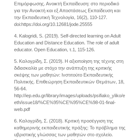
Επιμόρφωσης. Ανοικτή Εκπαίδευση: στο περιοδικό
για την Ανοικτή και εξ Αποστάσεως Εκπαίδευση και
την Εκπαιδευτική Τεχνολογία, 16(2), 110-127.
doi:https://doi.org/10.12681/jode.25555
4. Κalogridi, S. (2019). Self-directed learning on Adult
Education and Distance Education. The role of adult
educator. Open Education, τ.1, 115-126.
5. Καλογρίδη, Σ. (2019). H αξιοποίηση της τέχνης στη
διδασκαλία με στόχο την ανάπτυξη της κριτικής
σκέψης των μαθητών: Ινστιτούτο Εκπαιδευτικής
Πολιτικής. Επιθεώρηση Εκπαιδευτικών Θεμάτων, 18,
56-64.
http://iep.edu.gr/library/images/uploads/psifiako_yliko/e
eth/issue18/%CE%95%CE%95%CE%98-01-final-
web.pdf
6. Καλογρίδη, Σ. (2018). Κριτική προσέγγιση της
καθημερινής εκπαιδευτικής πράξης: Το πρόβλημα της
υβριστικής γλώσσας των μαθητών στο σχολείο.