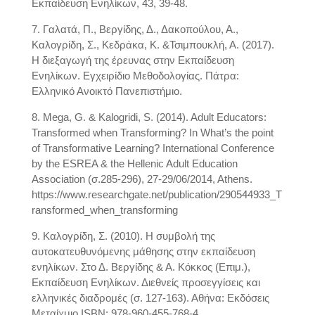
Εκπαίδευση Ενηλίκων, 43, 39-48.
7. Γαλατά, Π., Βεργίδης, Δ., Δακοπούλου, Α.,
Καλογρίδη, Σ., Κεδράκα, Κ. &Τσιμπουκλή, Α. (2017).
Η διεξαγωγή της έρευνας στην Εκπαίδευση
Ενηλίκων. Εγχειρίδιο Μεθοδολογίας. Πάτρα:
Ελληνικό Ανοικτό Πανεπιστήμιο.
8. Mega, G. & Kalogridi, S. (2014). Adult Educators:
Transformed when Transforming? In What’s the point
of Transformative Learning? International Conference
by the ESREA & the Hellenic Adult Education
Association (σ.285-296), 27-29/06/2014, Athens.
https://www.researchgate.net/publication/290544933_T
ransformed_when_transforming
9. Καλογρίδη, Σ. (2010). Η συμβολή της
αυτοκατευθυνόμενης μάθησης στην εκπαίδευση
ενηλίκων. Στο Δ. Βεργίδης & Α. Κόκκος (Επιμ.),
Εκπαίδευση Ενηλίκων. Διεθνείς προσεγγίσεις και
ελληνικές διαδρομές (σ. 127-163). Αθήνα: Εκδόσεις
Μεταίχμιο.ISBN: 978-960-455-768-4.