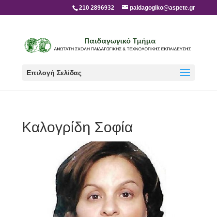
210 2896932
paidagogiko@aspete.gr
Επιλογή Σελίδας
Καλογρίδη Σοφία